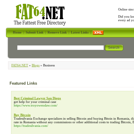
Online sinc
Did you kn
every ad y
Home
|
Submit Link
|
Remove Link
|
Latest Links
|
FAT64.NET
»
Blogs
» Business
Featured Links
Best Criminal Lawyer San Diego
get help for your criminal case
https://www.troyowenslaw.com/
Buy Bitcoin
Tradesilvania Exchange specializes in selling Bitcoin and buying Bitoin in Romania, dig
rate in Romania without any commissions or other additional costs to trading Bitcoin,
https://tradesilvania.com/