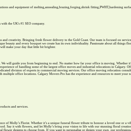
tions and equipment of melting,annealing,brazing,forging,shrink fitting,PWHT,hardening surface
les with the UK's #1 SEO company.
aughs and creativity. Bringing fresh flower delivery to the Gold Coast. Our team is focused on serv
ue beauty and every bouquet we create has its own individuality. Passionate about all things flor
ill make your day that little bit brighter.
 guide you from beginning to end. No matter how far your office is moving. Whether it’s a
perience of handling some of the largest office moves and industrial relocations in Calgary. Off
dedicated division of experts in commercial moving services. Our office moving relocation consul
th multiple office locations. Calgary Movers Pro has the experience and resources to meet your n
roducts and services.
ance of Molly’s Florist. Whether it’s a unique funeral flower tribute to honour a loved one or a 
. Say it with flowers, and let Molly’s bring your vision to life with our stunning floral creation
 flower designs to choose from. If you want to personalise or design your own, our professional 