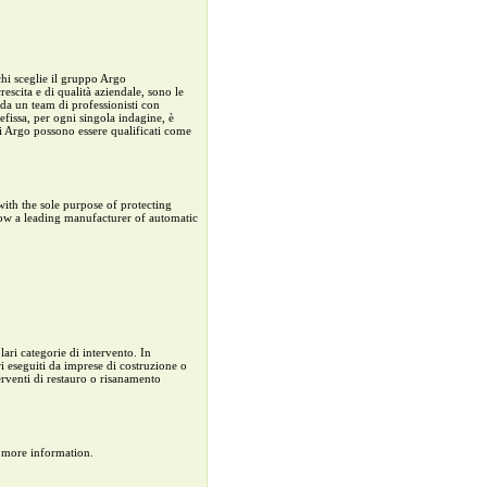
chi sceglie il gruppo Argo
rescita e di qualità aziendale, sono le
da un team di professionisti con
refissa, per ogni singola indagine, è
di Argo possono essere qualificati come
ith the sole purpose of protecting
now a leading manufacturer of automatic
ari categorie di intervento. In
ri eseguiti da imprese di costruzione o
erventi di restauro o risanamento
r more information.