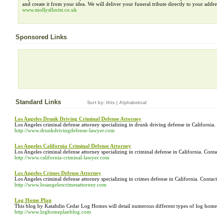
and create it from your idea. We will deliver your funeral tribute directly to your addre
www.mollysflorist.co.uk
Sponsored Links
Standard Links
Sort by:
Hits
|
Alphabetical
Los Angeles Drunk Driving Criminal Defense Attorney
Los Angeles criminal defense attorney specializing in drunk driving defense in California
http://www.drunkdrivingdefense-lawyer.com
Los Angeles California Criminal Defense Attorney
Los Angeles criminal defense attorney specializing in criminal defense in California. Con
http://www.california-criminal-lawyer.com
Los Angeles Crimes Defense Attorney
Los Angeles criminal defense attorney specializing in crimes defense in California. Conta
http://www.losangelescrimesattorney.com
Log Home Plan
This blog by Katahdin Cedar Log Homes will detail numerous different types of log home p
http://www.loghomeplanblog.com