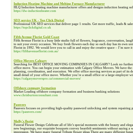
Induction Heating Machine and Melting Furnace Manufacturer
HLQ Induction heating machine manufacturer offers and designs induction heating solu
https://dw-inductionheater.com
SEO service UK - Top Click Digital
Professional UK SEO services that deliver page 1 results. Get more traffic, leads & sa
https://topclickdigital.co.uk
Fifth Avenue Florist Gold Coast
Fifth Avenue Florist is a busy little studio full of flowers, fragrance, conversation, l
to suit your every occasion. We buy fresh flowers each day so each day has its own uniq
Florist in 1992. We would love you to call in and enjoy the creative space – I’m sure it w
https://fifthavenueflorist.com.au/
Office Movers Calgary
Searching for BEST OFFICE MOVING COMPANIES IN CALGARY? Look no further. We will
office move. You can begin your estimation with Calgary Office Movers. We have the ex
planning, coordination, and execution. We offer office moving services as part of its 
small detail of your office move. Whether you’re a small office or a large employer wi
https://calgarymoverspro.ca/commercial-movers/
Offshore company formation
Market Leading offshore company formation and business banking solutions
www.chrisburtonconsultant.com
Passvers
Passvers focuses on providing high-quality password unlocking and system repairing p
https://passvers.com/
Molly's florist
Funeral Flower Design Celebrate all of life’s special moments with the beauty and eleg
new beginnings, our exquisite bouquets convey heartfelt sentiments without saying a word
impression. We have many funeral Tribute flower ideas There are many different funeral