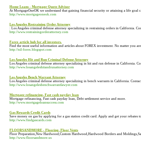
Home Loans - Mortgage Quote Advisor
At MortgageOneOK we understand that gaining financial security or attaining a life goal 
http://www.mortgageoneok.com
Los Angeles Restraining Order Attorney
: Los Angeles criminal defense attorney specializing in restraining orders in California. C
http://www.restrainingorderattorney.com
Forex article hub for all investors.
Find the most useful information and articles about FOREX investment. No matter you are an 
http://nil-forex.blogspot.com
Los Angeles Hit and Run Criminal Defense Attorney
Los Angeles criminal defense attorney specializing in hit and run defense in California. 
http://www.losangeleshitandrunattorney.com
Los Angeles Bench Warrant Attorney
Los Angeles criminal defense attorney specializing in bench warrants in California. Conta
http://www.losangelesbenchwarrantlawyer.com
Mortgage refinancing, Fast cash payday loan
Mortgage refinancing, Fast cash payday loan, Debt settlement service and more.
http://www.mortgageloansuccess.com
Gas Rewards Credit Cards
Save money on gas by applying for a gas station credit card. Apply and get your rebates t
http://www.findgascards.com
FLOORSANDMORE - Flooring, Floor Vents
Floor Preparation,New Hardwood,Custom Hardwood,Hardwood Borders and Moldings,San
http://www.floorsandmore.us