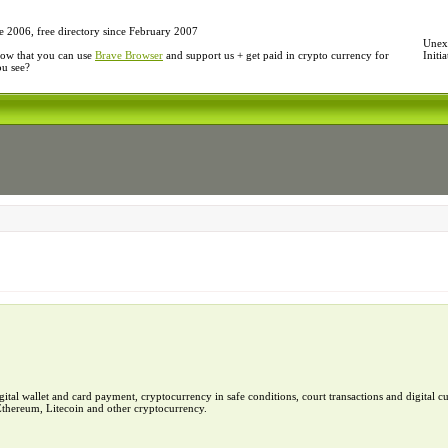
e 2006, free directory since February 2007
Unexp
ow that you can use
Brave Browser
and support us + get paid in crypto currency for
Initi
ou see?
ital wallet and card payment, cryptocurrency in safe conditions, court transactions and digital c
 Ethereum, Litecoin and other cryptocurrency.