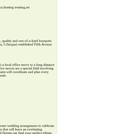
,heating treating,etc
ice, quality and one-of-a-kind bouquets
a, I (Jacque) established Fifth Avenue
 local office move or a long distance
ice moves are a special field involving
tants will coordinate and plan every
eeds.
vibrant wedding arrangement to celebrate
s that will leave an everlasting
florists can find your perfect tribute