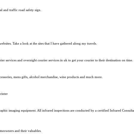
l and traffic road safety sign.
ites. Take a look at the sites that I have gathered along my travels.
er services and overnight courier services in uk to get your courier to their destination on time.
ccessories, mens gifts, alcohol merchandise, wine products and much more.
rinter
raphic imaging equipment. All infrared inspections are conducted by a certified Infrared Consulta
omeowners and their valuables.