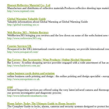
Huawei Reflective Material Co., Ltd
Manufacture and distributes of reflective materials.Produces reflective sheeting tape materia
http://www.toptend.com
Global Warming Valuable Guide
Valuable informations about Global Warming at Global Warming Guide
http://global-warming.xtz.cc
Web Review 365 - Website Reviews
WebReview365 bringing you reviews and the low down on some of the webs hottest new webs
http://www.webreview365.org
Courier Services UK
Nowparcel is the UK's international courier service company, we provide international couri
http://www.nowparcel.com/
Bar Lovers - Bar Accessories | Wine Products | Online Alcohol Shopping
Bar Lovers - A online shopping service provider engaged with a wide assortment of bar a
http://www.barlovers.com.au/
online business cards design and printing
online business cards printing and design : the online printing and design specialist - europ
http://www.europrinter.co.uk
ermi
Infrared Inspection services are offered using the very latest infrared camera and thermog
our proven investigative and diagnostic process.
http://www.infraredconsultants.com
Home Safety Today The Ultimate Guide to Home Security
The Complete Guide to locks, alarms, cameras and security systems designed to protect h