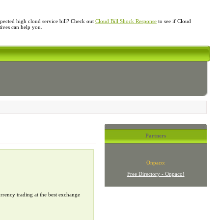
ected high cloud service bill? Check out
Cloud Bill Shock Response
to see if Cloud
atives can help you.
Partners
Onpaco:
Free Directory - Onpaco!
urrency trading at the best exchange