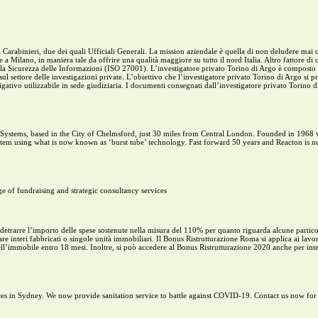
 Carabinieri, due dei quali Ufficiali Generali. La mission aziendale è quella di non deludere mai 
a Milano, in maniera tale da offrire una qualità maggiore su tutto il nord Italia. Altro fattore di c
r la Sicurezza delle Informazioni (ISO 27001). L’investigatore privato Torino di Argo è composto 
sul settore delle investigazioni private. L’obiettivo che l’investigatore privato Torino di Argo si p
igativo utilizzabile in sede giudiziaria. I documenti consegnati dall’investigatore privato Torino 
 Systems, based in the City of Chelmsford, just 30 miles from Central London. Founded in 1968 w
system using what is now known as ‘burst tube’ technology. Fast forward 50 years and Reacton is 
e of fundraising and strategic consultancy services
detrarre l’importo delle spese sostenute nella misura del 110% per quanto riguarda alcune particol
dare interi fabbricati o singole unità immobiliari. Il Bonus Ristrutturazione Roma si applica ai lavo
ll’immobile entro 18 mesi. Inoltre, si può accedere al Bonus Ristrutturazione 2020 anche per int
ices in Sydney. We now provide sanitation service to battle against COVID-19. Contact us now fo