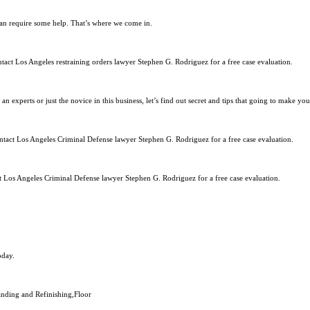
can require some help. That’s where we come in.
ontact Los Angeles restraining orders lawyer Stephen G. Rodriguez for a free case evaluation.
experts or just the novice in this business, let’s find out secret and tips that going to make you
Contact Los Angeles Criminal Defense lawyer Stephen G. Rodriguez for a free case evaluation.
ct Los Angeles Criminal Defense lawyer Stephen G. Rodriguez for a free case evaluation.
oday.
ding and Refinishing,Floor