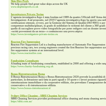
Skip Hire Profs
We help people find great value skips across the UK
www.skiphireprofs.co.uk
Investigatore Privato Torino
L’agenzia investigativa Argo è stata fondata nel 1989 da quattro Ufficiali dell’Arma dei
Investigazioni. A tal proposito, nel 2019 l’agenzia investigativa Argo ha aperto una sede 
certificazioni ottenute, ovvero, per la Gestione del Sistema di Qualità (ISO 9001) e pe
competenze multidisciplinari, in grado di soddisfare le richieste del cliente a 360 gradi 
quello di raccogliere prove video fotografiche per poter redigere così un dossier invest
«scritti provenienti da un terzo» e costituiscono una prova atipica
https://www.investigatore-privato-torino.eu
Reacton Fire Suppression
Reacton Fire Suppression Ltd is a leading manufacturer of Automatic Fire Suppression
precious racing cars, two young engineers created the first Reacton fire suppression 
fire suppression systems at an international level.
https://www.reactonfire.com
Fundraising Consultants
A leading team of fundraising consultants, established in 2000 and offering a wide rang
https://www.charity-fundraising.org.uk
Bonus Ristrutturazione Roma
Il Bonus Ristrutturazioni Roma o Bonus Ristrutturazione 2020 prevede la possibilità di 
particolare, la detrazione sarà fatta in parti uguali e 10 quote e i lavori possono riguar
ristrutturazione immobiliare o da cooperative edilizie, che prevedano l’assegnazione de
conservativo o di ristrutturazione edilizia.
https://www.bonus-ristrutturazioni.it/
Sydney Office Cleaning - SBHI Cleaning Services
SBHI Cleaning Services provides professional office cleaning and strata cleaning serv
https://sbhi.com.au/